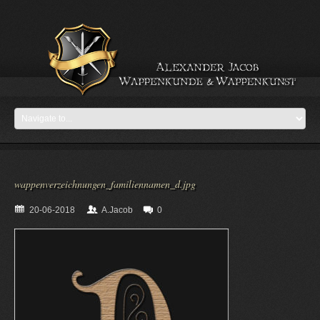
wappenverzeichnungen_familiennamen_d.jpg
20-06-2018
A.Jacob
0