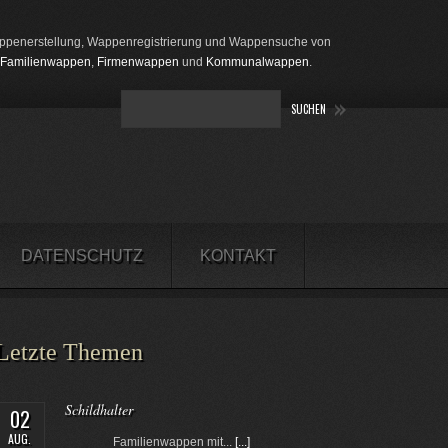
penerstellung, Wappenregistrierung und Wappensuche von
Familienwappen
,
Firmenwappen
und
Kommunalwappen
.
DATENSCHUTZ
KONTAKT
Letzte Themen
Schildhalter
02
AUG.
Familienwappen mit...
[...]