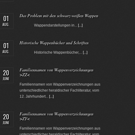
Das Problem mit den schwarz-weißen Wappen
01
AUG.
Wappendarstellungen in...
[...]
Historische Wappenbücher und Schriften
01
AUG.
Historische Wappenbücher,...
[...]
Familiennamen von Wappenverzeichnungen
20
>ZZ<
JUNI
Familiennamen von Wappenverzeichnungen aus
unterschiedlicher heraldischer Fachliteratur, vom
12. Jahrhundert...
[...]
Familiennamen von Wappenverzeichnungen
20
>ZY<
JUNI
Familiennamen von Wappenverzeichnungen aus
unterschiedlicher heraldischer Fachliteratur, vom