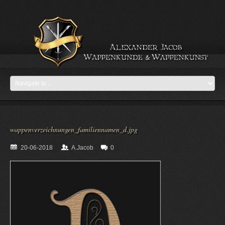
wappenverzeichnungen_familiennamen_d.jpg
20-06-2018
A.Jacob
0