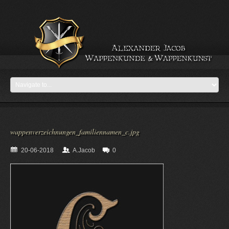
wappenverzeichnungen_familiennamen_c.jpg
20-06-2018
A.Jacob
0