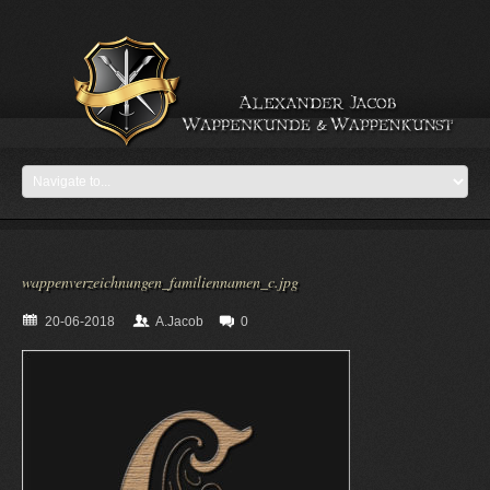
wappenverzeichnungen_familiennamen_c.jpg
20-06-2018
A.Jacob
0