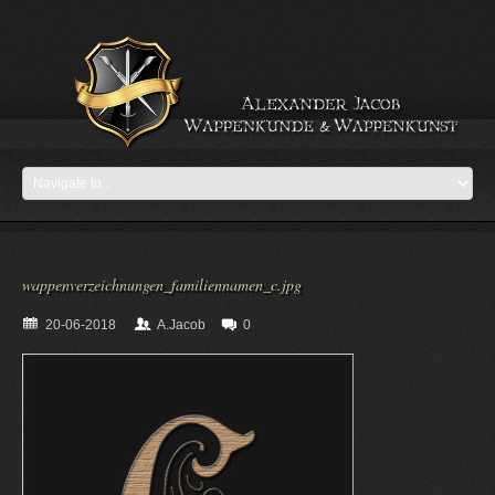
wappenverzeichnungen_familiennamen_c.jpg
20-06-2018
A.Jacob
0