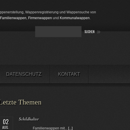
penerstellung, Wappenregistrierung und Wappensuche von
Familienwappen
,
Firmenwappen
und
Kommunalwappen
.
DATENSCHUTZ
KONTAKT
Letzte Themen
Schildhalter
02
AUG.
Familienwappen mit...
[...]