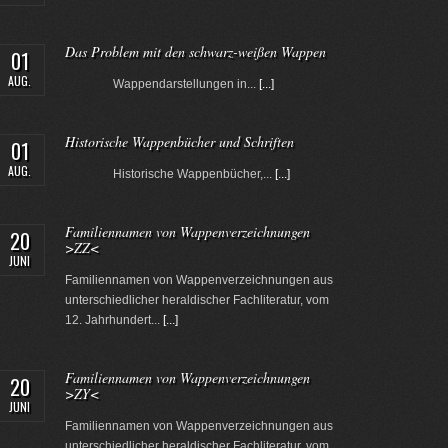
Das Problem mit den schwarz-weißen Wappen
01
AUG.
Wappendarstellungen in...
[...]
Historische Wappenbücher und Schriften
01
AUG.
Historische Wappenbücher,...
[...]
Familiennamen von Wappenverzeichnungen
20
>ZZ<
JUNI
Familiennamen von Wappenverzeichnungen aus
unterschiedlicher heraldischer Fachliteratur, vom
12. Jahrhundert...
[...]
Familiennamen von Wappenverzeichnungen
20
>ZY<
JUNI
Familiennamen von Wappenverzeichnungen aus
unterschiedlicher heraldischer Fachliteratur, vom