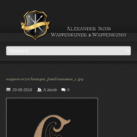
wappenverzeichnungen_familiennamen_c.jpg
20-06-2018
A.Jacob
0