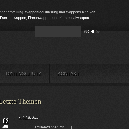
penerstellung, Wappenregistrierung und Wappensuche von
Familienwappen
,
Firmenwappen
und
Kommunalwappen
.
DATENSCHUTZ
KONTAKT
Letzte Themen
Schildhalter
02
AUG.
Familienwappen mit...
[...]