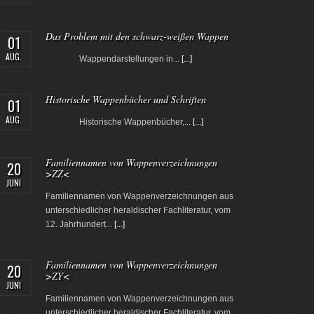
Das Problem mit den schwarz-weißen Wappen
01
AUG.
Wappendarstellungen in...
[...]
Historische Wappenbücher und Schriften
01
AUG.
Historische Wappenbücher,...
[...]
Familiennamen von Wappenverzeichnungen
20
>ZZ<
JUNI
Familiennamen von Wappenverzeichnungen aus
unterschiedlicher heraldischer Fachliteratur, vom
12. Jahrhundert...
[...]
Familiennamen von Wappenverzeichnungen
20
>ZY<
JUNI
Familiennamen von Wappenverzeichnungen aus
unterschiedlicher heraldischer Fachliteratur, vom