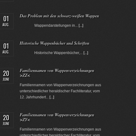
Das Problem mit den schwarz-weißen Wappen
01
AUG.
Wappendarstellungen in...
[...]
Historische Wappenbücher und Schriften
01
AUG.
Historische Wappenbücher,...
[...]
Familiennamen von Wappenverzeichnungen
20
>ZZ<
JUNI
Familiennamen von Wappenverzeichnungen aus
unterschiedlicher heraldischer Fachliteratur, vom
12. Jahrhundert...
[...]
Familiennamen von Wappenverzeichnungen
20
>ZY<
JUNI
Familiennamen von Wappenverzeichnungen aus
unterschiedlicher heraldischer Fachliteratur, vom