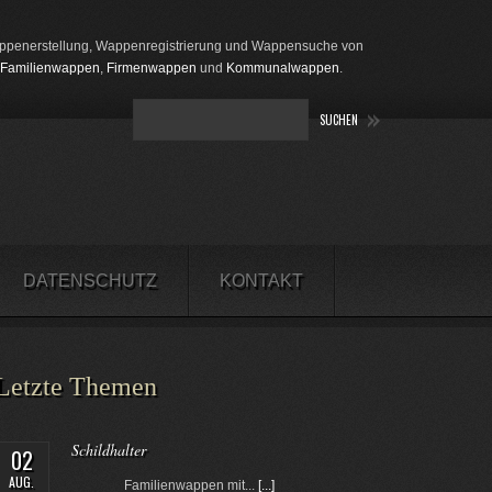
penerstellung, Wappenregistrierung und Wappensuche von
Familienwappen
,
Firmenwappen
und
Kommunalwappen
.
DATENSCHUTZ
KONTAKT
Letzte Themen
Schildhalter
02
AUG.
Familienwappen mit...
[...]