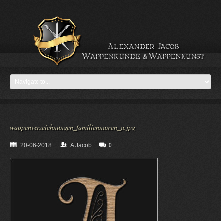
wappenverzeichnungen_familiennamen_a.jpg
20-06-2018
A.Jacob
0