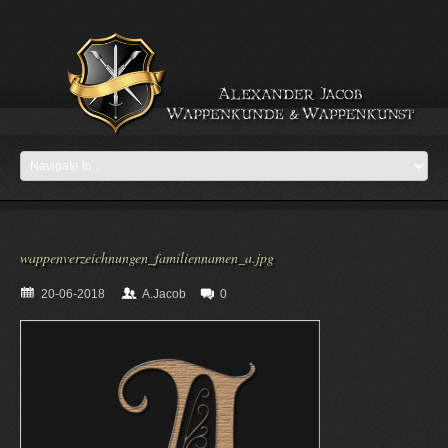
wappenverzeichnungen_familiennamen_a.jpg
20-06-2018
A.Jacob
0