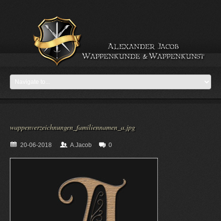
wappenverzeichnungen_familiennamen_a.jpg
20-06-2018
A.Jacob
0