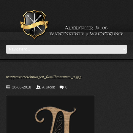
wappenverzeichnungen_familiennamen_a.jpg
20-06-2018
A.Jacob
0