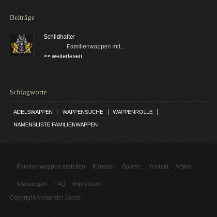
Beiträge
Schildhalter
Familienwappen mit...
>> weiterlesen
Schlagworte
|
|
|
ADELSWAPPEN
WAPPENSUCHE
WAPPENROLLE
NAMENSLISTE FAMILIENWAPPEN
Familienwappen erstellen
Künstler
Galerie
Kontakt
Artikel
Meinungen
FAQ
Impressum
Copyright Alexander Jacob