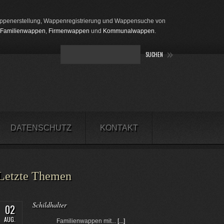
penerstellung, Wappenregistrierung und Wappensuche von
Familienwappen
,
Firmenwappen
und
Kommunalwappen
.
DATENSCHUTZ
KONTAKT
Letzte Themen
Schildhalter
02
AUG.
Familienwappen mit...
[...]