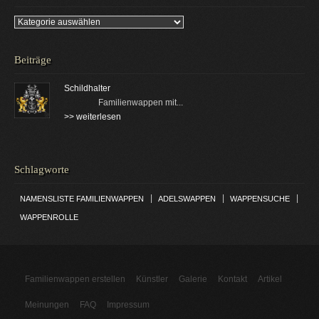
Kategorien
Beiträge
Schildhalter
Familienwappen mit...
>> weiterlesen
Schlagworte
|
|
|
NAMENSLISTE FAMILIENWAPPEN
ADELSWAPPEN
WAPPENSUCHE
WAPPENROLLE
Familienwappen erstellen
Künstler
Galerie
Kontakt
Artikel
Meinungen
FAQ
Impressum