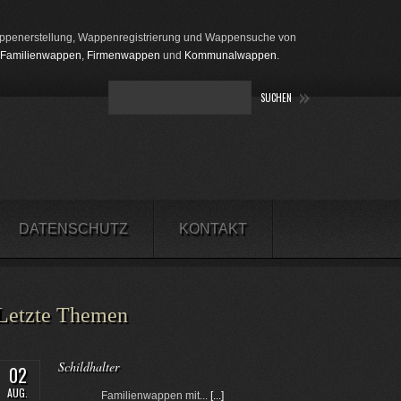
penerstellung, Wappenregistrierung und Wappensuche von
Familienwappen
,
Firmenwappen
und
Kommunalwappen
.
DATENSCHUTZ
KONTAKT
Letzte Themen
Schildhalter
02
AUG.
Familienwappen mit...
[...]