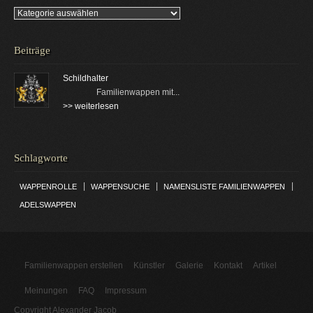
Kategorien
Beiträge
Schildhalter
Familienwappen mit...
>> weiterlesen
Schlagworte
|
|
|
WAPPENROLLE
WAPPENSUCHE
NAMENSLISTE FAMILIENWAPPEN
ADELSWAPPEN
Familienwappen erstellen
Künstler
Galerie
Kontakt
Artikel
Meinungen
FAQ
Impressum
Copyright Alexander Jacob