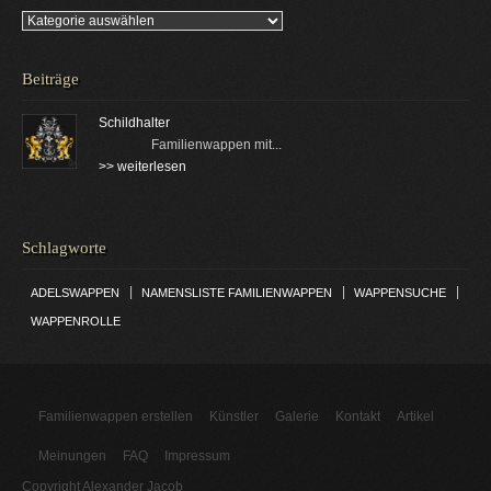
Kategorien
Beiträge
Schildhalter
Familienwappen mit...
>> weiterlesen
Schlagworte
|
|
|
ADELSWAPPEN
NAMENSLISTE FAMILIENWAPPEN
WAPPENSUCHE
WAPPENROLLE
Familienwappen erstellen
Künstler
Galerie
Kontakt
Artikel
Meinungen
FAQ
Impressum
Copyright Alexander Jacob