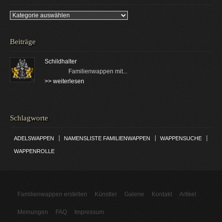
Kategorien
Beiträge
Schildhalter
Familienwappen mit...
>> weiterlesen
Schlagworte
|
|
|
ADELSWAPPEN
NAMENSLISTE FAMILIENWAPPEN
WAPPENSUCHE
WAPPENROLLE
Familienwappen erstellen
Künstler
Galerie
Kontakt
Artikel
Meinungen
FAQ
Impressum