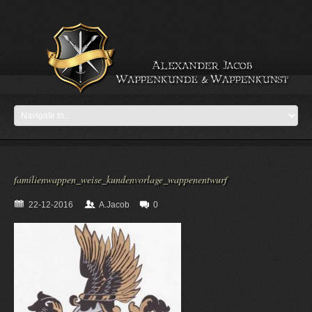
familienwappen_weise_kundenvorlage_wappenentwurf
22-12-2016
A.Jacob
0