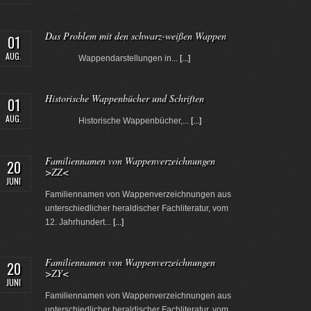
Das Problem mit den schwarz-weißen Wappen
01
AUG.
Wappendarstellungen in...
[...]
Historische Wappenbücher und Schriften
01
AUG.
Historische Wappenbücher,...
[...]
Familiennamen von Wappenverzeichnungen
20
>ZZ<
JUNI
Familiennamen von Wappenverzeichnungen aus
unterschiedlicher heraldischer Fachliteratur, vom
12. Jahrhundert...
[...]
Familiennamen von Wappenverzeichnungen
20
>ZY<
JUNI
Familiennamen von Wappenverzeichnungen aus
unterschiedlicher heraldischer Fachliteratur, vom