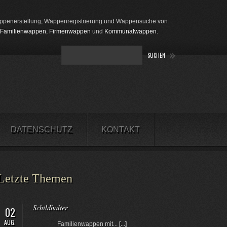
penerstellung, Wappenregistrierung und Wappensuche von
Familienwappen
,
Firmenwappen
und
Kommunalwappen
.
DATENSCHUTZ
KONTAKT
Letzte Themen
Schildhalter
02
AUG.
Familienwappen mit...
[...]