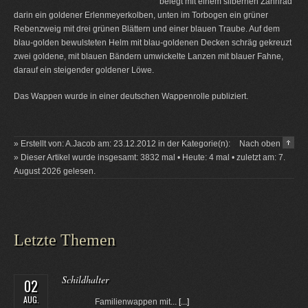
belegt mit einem silbernen Zahnrad
darin ein goldener Erlenmeyerkolben, unten im Torbogen ein grüner
Rebenzweig mit drei grünen Blättern und einer blauen Traube. Auf dem
blau-golden bewulsteten Helm mit blau-goldenen Decken schräg gekreuzt
zwei goldene, mit blauen Bändern umwickelte Lanzen mit blauer Fahne,
darauf ein steigender goldener Löwe.
Das Wappen wurde in einer deutschen Wappenrolle publiziert.
» Erstellt von: A.Jacob am: 23.12.2012 in der Kategorie(n):
Nach oben
» Dieser Artikel wurde insgesamt: 3832 mal • Heute: 4 mal • zuletzt am: 7.
August 2026 gelesen.
Letzte Themen
Schildhalter
02
AUG.
Familienwappen mit...
[...]