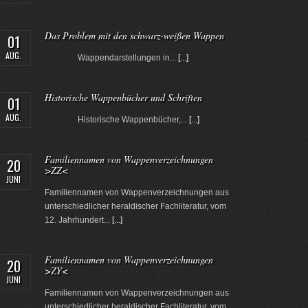
Das Problem mit den schwarz-weißen Wappen
01
AUG.
Wappendarstellungen in...
[...]
Historische Wappenbücher und Schriften
01
AUG.
Historische Wappenbücher,...
[...]
Familiennamen von Wappenverzeichnungen
20
>ZZ<
JUNI
Familiennamen von Wappenverzeichnungen aus
unterschiedlicher heraldischer Fachliteratur, vom
12. Jahrhundert...
[...]
Familiennamen von Wappenverzeichnungen
20
>ZY<
JUNI
Familiennamen von Wappenverzeichnungen aus
unterschiedlicher heraldischer Fachliteratur, vom