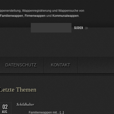
penerstellung, Wappenregistrierung und Wappensuche von
Familienwappen
,
Firmenwappen
und
Kommunalwappen
.
DATENSCHUTZ
KONTAKT
Letzte Themen
Schildhalter
02
AUG.
Familienwappen mit...
[...]