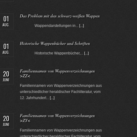
Das Problem mit den schwarz-weißen Wappen
01
AUG.
Wappendarstellungen in...
[...]
Historische Wappenbücher und Schriften
01
AUG.
Historische Wappenbücher,...
[...]
Familiennamen von Wappenverzeichnungen
20
>ZZ<
JUNI
Familiennamen von Wappenverzeichnungen aus
unterschiedlicher heraldischer Fachliteratur, vom
12. Jahrhundert...
[...]
Familiennamen von Wappenverzeichnungen
20
>ZY<
JUNI
Familiennamen von Wappenverzeichnungen aus
unterschiedlicher heraldischer Fachliteratur, vom