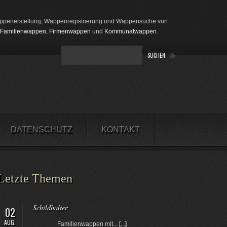
penerstellung, Wappenregistrierung und Wappensuche von
Familienwappen
,
Firmenwappen
und
Kommunalwappen
.
DATENSCHUTZ
KONTAKT
Letzte Themen
Schildhalter
02
AUG.
Familienwappen mit...
[...]