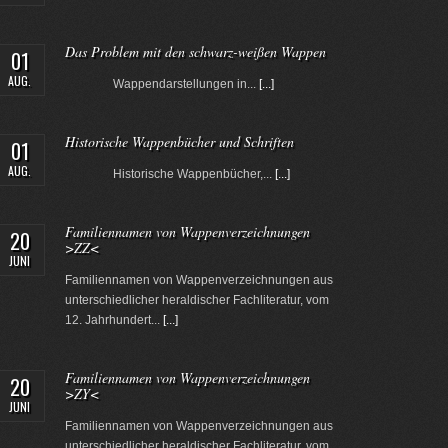
Das Problem mit den schwarz-weißen Wappen
01
AUG.
Wappendarstellungen in...
[...]
Historische Wappenbücher und Schriften
01
AUG.
Historische Wappenbücher,...
[...]
Familiennamen von Wappenverzeichnungen
20
>ZZ<
JUNI
Familiennamen von Wappenverzeichnungen aus
unterschiedlicher heraldischer Fachliteratur, vom
12. Jahrhundert...
[...]
Familiennamen von Wappenverzeichnungen
20
>ZY<
JUNI
Familiennamen von Wappenverzeichnungen aus
unterschiedlicher heraldischer Fachliteratur, vom