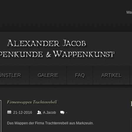
Wap
ÜNSTLER
GALERIE
FAQ
ARTIKEL
Firmenwappen Trachtenrebell
21-12-2016
A.Jacob
-
Das Wappen der Firma Trachtenrebell aus
Markzeuln
.