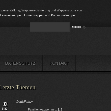
penerstellung, Wappenregistrierung und Wappensuche von
Familienwappen
,
Firmenwappen
und
Kommunalwappen
.
DATENSCHUTZ
KONTAKT
Letzte Themen
Schildhalter
02
AUG.
Familienwappen mit...
[...]