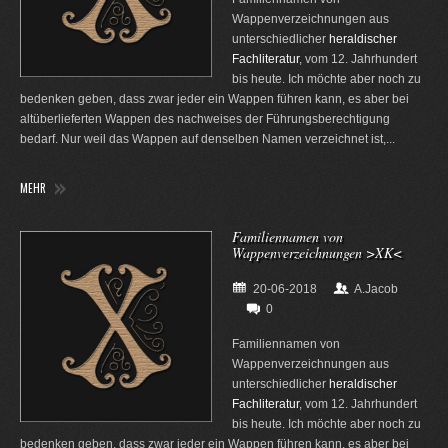
Wappenverzeichnungen aus
unterschiedlicher
heraldischer
Fachliteratur
, vom 12. Jahrhundert
bis heute. Ich möchte aber noch zu
bedenken geben, dass zwar jeder ein Wappen führen kann, es aber bei
altüberlieferten Wappen des nachweises der Führungsberechtigung
bedarf. Nur weil das Wappen auf denselben Namen verzeichnet ist,...
MEHR
Familiennamen von
Wappenverzeichnungen >XK<
20-06-2018
A.Jacob
0
Familiennamen von
Wappenverzeichnungen aus
unterschiedlicher
heraldischer
Fachliteratur
, vom 12. Jahrhundert
bis heute. Ich möchte aber noch zu
bedenken geben, dass zwar jeder ein Wappen führen kann, es aber bei